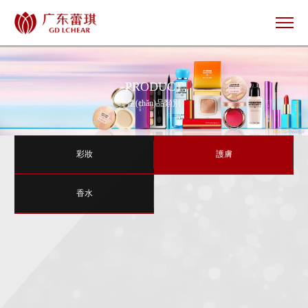
English
PRODUCT
產(chǎn)品類別
彩妝
護膚
香水